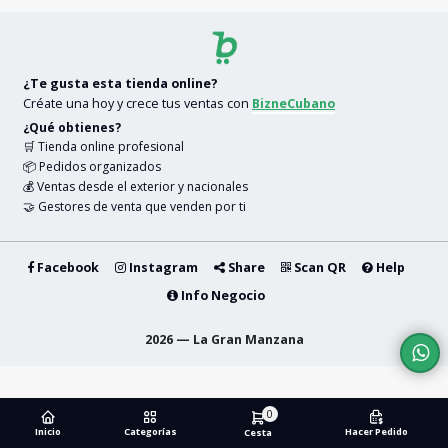
¿Te gusta esta tienda online?
Créate una hoy y crece tus ventas con
BizneCubano
¿Qué obtienes?
🛒 Tienda online profesional
📦 Pedidos organizados
💰 Ventas desde el exterior y nacionales
🤝 Gestores de venta que venden por ti
Facebook
Instagram
Share
Scan QR
Help
Info Negocio
2026 — La Gran Manzana
0
Inicio
Categorías
Hacer Pedido
Cesta