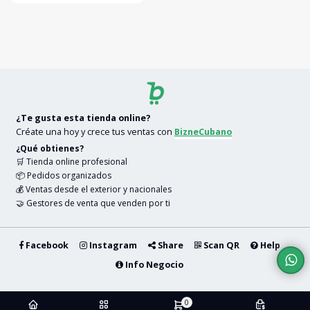
¿Te gusta esta tienda online?
Créate una hoy y crece tus ventas con
BizneCubano
¿Qué obtienes?
🛒 Tienda online profesional
📦 Pedidos organizados
💰 Ventas desde el exterior y nacionales
🤝 Gestores de venta que venden por ti
Facebook
Instagram
Share
Scan QR
Help
Info Negocio
2026 — La Gran Manzana
0